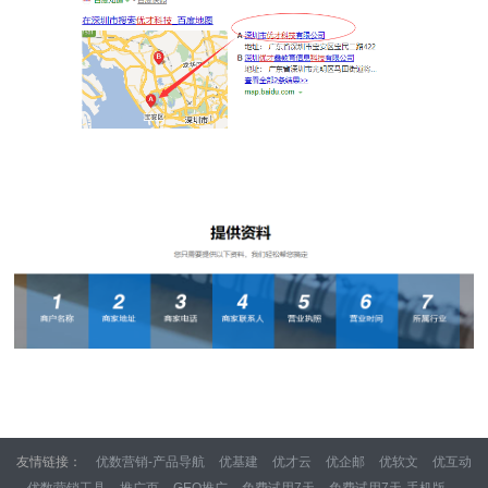
友情链接：
优数营销-产品导航
优基建
优才云
优企邮
优软文
优互动