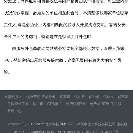
分派上，外界服务项目都没法与內部精英团队一概而论。对企业內部
状况欠缺掌握，必须别的单位相互配合时，不清楚该找哪家单位哪家
责任人,還是必须企业內部相匹配的联系人开展沟通交流。靠谱及安
全性层面的考虑到，特别是在是彻底项目外包时。
由服务外包商改动网站就必将要把全部统计数据，管理人员账
户,，登陆密码出示给服务提供商，这毫无疑问有较为大的安全风
险。
友情链接：
优数营销-产品导航
优基建
优才云
优企邮
优软文
优互动
优数营销工具
推广页
GEO推广
免费试用7天
免费试用7天-手机版
帮助中心
Copyright(C)2019-2025 优才科技DMS V2.0 深圳市优才科技有限公司 版权所
粤ICP备19140605号
有 QQ：358983241 微信：M13149911967