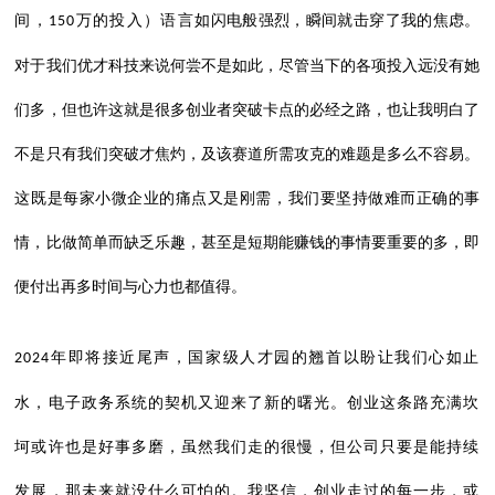
间，
万的投入）语言
如闪电般强烈，瞬间就击穿了我的焦虑。
150
对于我们优才科技来说何尝不是如此，尽管当下的各项投入远没有她
们多，但也许这就是很多创业者突破卡点的必经之路，也让我明白了
不是只有我们突破才焦灼，及该赛道所需攻克的难题是多么不容易。
这既是每家小微企业的痛点又是刚需，我们要坚持做难而正确的事
情，比做简单而缺乏乐趣，甚至是短期能赚钱的事情要重要的多，即
便付出再多时间与心力也都值得。
年即将接近尾声，国家级人才园的翘首以盼让我们心如止
2024
水，电子政务系统的契机又迎来了新的曙光。创业这条路充满坎
坷或许也是好事多磨，虽然我们走的很慢，但公司只要是能持续
发展，那未来就没什么可怕的。我坚信，创业走过的每一步，或