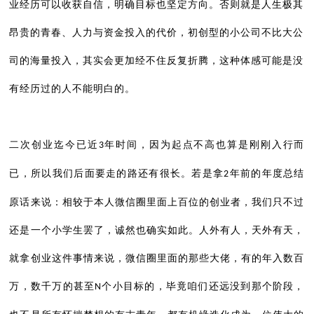
业经历可以收获自信，明确目标也坚定方向。否则就是人生极其
昂贵的青春、人力与资金投入的代价，初创型的小公司不比大公
司的海量投入，其实会更加经不住反复折腾，这种体感可能是没
有经历过的人不能明白的。
二次创业迄今已近
年时间，因为起点不高也算是刚刚入行而
3
已，所以我们后面要走的路还有很长。若是拿
年前的年度总结
2
原话来说：相较于本人微信圈里面上百位的创业者，我们只不过
还是一个小学生罢了，诚然也确实如此。人外有人，天外有天，
就拿创业这件事情来说，微信圈里面的那些大佬，有的年入数百
万，数千万的甚至
个小目标的，毕竟咱们还远没到那个阶段，
N