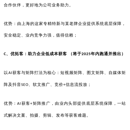
合作伙伴，更好地为公司业务助力。
优势：由上海的这家专精特新与某老牌企业提供系统底层保障，
安全稳定、业内竞争力强，值得信赖；
、优拓客：助力企业低成本获客
（将于
年内跑通并推出）
C
2025
以
获客与矩阵打法为核心：短视频矩阵、图文矩阵、自媒体矩
AI
阵及抖音
、软文推广、竞价
信息流投放；
SEO
+
优势：
获客
矩阵推广，由业内头部提供底层系统保障，一站
AI
+
式解决文案、拍摄、剪辑、发布等获客难题。