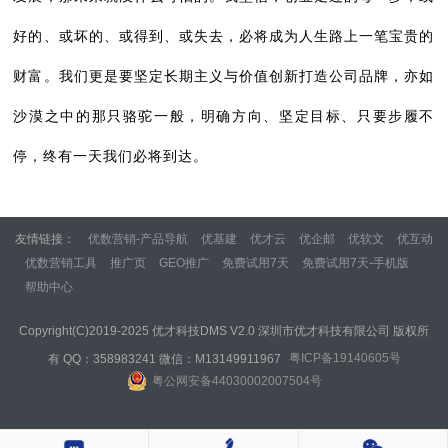
好的、或坏的、或得到、或失去，必将成为人生路上一笔宝贵的
财富。我们更是要坚定长期主义与价值创新打造公司品牌，亦如
沙漠之中的那只骆驼一般，明确方向、坚定目标、只要步履不
停，终有一天我们必将到达。
友情链接：
优数营销-产品导航
优基建
优才云
优企邮
优软文
优互动
优数营销工具
推广页
GEO推广
免费试用7天
免费试用7天-手机版
帮助中心
Copyright(C)2019-2025 优才科技DMS V2.0 深圳市优才科技有限公司 版权所
粤ICP备19140605号
有 QQ：358983241 微信：M13149911967
粤公网安备44030002007504号