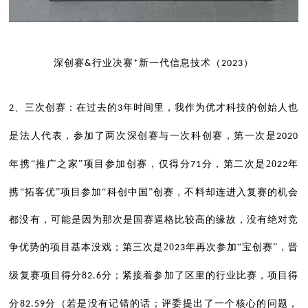
深创赛
行业决赛
新一代信息技术（
）
&
*
2023
、三次创赛：在过去的
年时间里，我作为优才科技的创始人也
2
3
是法人代表，参加了两次深创赛与一次科创赛，第一次是
2020
年携“推广之家”项目参加创赛，仅得分
分，第二次是20
年
71
22
携“拓客优”项目参加“科创中国”创赛，不料却连进入复赛的机会
都没有，可能是因为那次是国赛逼格比较高的缘故，没有绝对竞
争优势的项目基本没戏；第三次是20
年再次参加“宝创赛”，晋
23
级复赛项目得分
分；紧接着参加了区里的行业比赛，项目得
82.6
分
分（若是没有记错的话；评委提出了一个核心的问题，
82.59